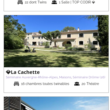
22 dont Twins
1 Salle | TOP CODIR 💎
💎La Bastide de Sanilhac
Séminaire Auvergne-Rhône-Alpes
Maisons
Séminaire Ardèche
(07)
💎La Cachette
Séminaire Auvergne-Rhône-Alpes
,
Maisons
,
Séminaire Drôme (26)
16 chambres toutes twinables
20 Théatre