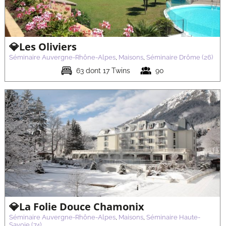
(26)
💎Les Oliviers
Séminaire Auvergne-Rhône-Alpes
,
Maisons
,
Séminaire Drôme (26)
63 dont 17 Twins
90
💎La Charpinière Resort et Spa
Séminaire Auvergne-Rhône-Alpes
Maisons
Séminaire Loire (42)
💎La Folie Douce Chamonix
Séminaire Auvergne-Rhône-Alpes
,
Maisons
,
Séminaire Haute-
Savoie (74)