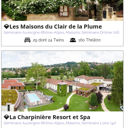
💎Les Maisons du Clair de la Plume
Séminaire Auvergne-Rhône-Alpes
,
Maisons
,
Séminaire Drôme (26)
29 dont 24 Twins
160 Théâtre
💎La Charpinière Resort et Spa
Séminaire Auvergne-Rhône-Alpes
,
Maisons
,
Séminaire Loire (42)