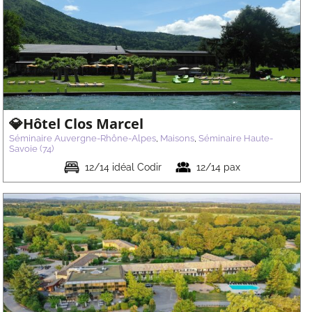
💎Hôtel Clos Marcel
Séminaire Auvergne-Rhône-Alpes
,
Maisons
,
Séminaire Haute-
Savoie (74)
12/14 idéal Codir
12/14 pax