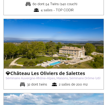
60 dont 54 Twins (140 couch)
4 salles - TOP CODIR
💎Château des Creusettes
Séminaire Auvergne-Rhône-Alpes
Maisons
Séminaire Ain (01)
💎Château Les Oliviers de Salettes
Séminaire Auvergne-Rhône-Alpes
,
Maisons
,
Séminaire Drôme (26)
32 dont twins
2 salles de 200 m2