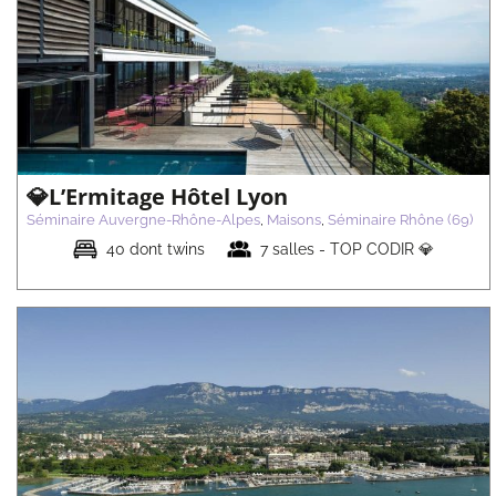
💎Hôtel du Golf
Séminaire Auvergne-Rhône-Alpes
Maisons
Séminaire Loire (42)
💎L’Ermitage Hôtel Lyon
Séminaire Auvergne-Rhône-Alpes
,
Maisons
,
Séminaire Rhône (69)
40 dont twins
7 salles - TOP CODIR 💎
💎Domaine La Gentilhommière
Séminaire Auvergne-Rhône-Alpes
Maisons
Séminaire Ardèche
(07)