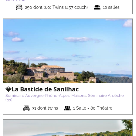
250 dont (60) Twins (457 couch)
12 salles
💎La Bastide de Grignan
Séminaire Auvergne-Rhône-Alpes
Maisons
Séminaire Drôme
(26)
💎La Bastide de Sanilhac
Séminaire Auvergne-Rhône-Alpes
,
Maisons
,
Séminaire Ardèche
(07)
31 dont twins
1 Salle - 80 Théatre