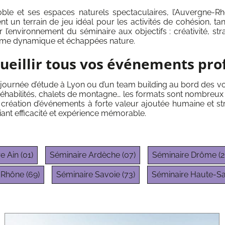
et ses espaces naturels spectaculaires, l’Auvergne-Rhôn
nt un terrain de jeu idéal pour les activités de cohésion, tan
 l’environnement du séminaire aux objectifs : créativité, str
nisme dynamique et échappées nature.
ueillir tous vos événements pro
ne journée d’étude à Lyon ou d’un team building au bord des 
 réhabilités, chalets de montagne… les formats sont nombreux 
création d’événements à forte valeur ajoutée humaine et st
iant efficacité et expérience mémorable.
e Ain (01)
Séminaire Ardèche (07)
Séminaire Drôme (2
 Rhône (69)
Séminaire Savoie (73)
Séminaire Haute-Sav