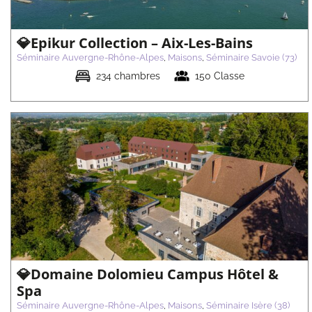
💎Epikur Collection – Aix-Les-Bains
Séminaire Auvergne-Rhône-Alpes
,
Maisons
,
Séminaire Savoie (73)
234 chambres
150 Classe
💎Domaine de Clairefontaine
Séminaire Auvergne-Rhône-Alpes
Maisons
Séminaire Isère (38)
💎Domaine Dolomieu Campus Hôtel &
Spa
Séminaire Auvergne-Rhône-Alpes
,
Maisons
,
Séminaire Isère (38)