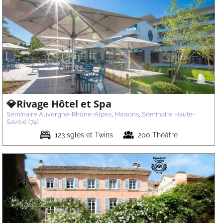
💎Rivage Hôtel et Spa
Séminaire Auvergne-Rhône-Alpes
,
Maisons
,
Séminaire Haute-
Savoie (74)
123 sgles et Twins
200 Théâtre