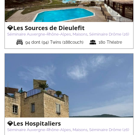
(26)
💎Les Sources de Dieulefit
Séminaire Auvergne-Rhône-Alpes
,
Maisons
,
Séminaire Drôme (26)
94 dont (94) Twins (188couch)
180 Théatre
💎La Folie Douce Chamonix
Séminaire Auvergne-Rhône-Alpes
Maisons
Séminaire Haute-
Savoie (74)
💎Les Hospitaliers
Séminaire Auvergne-Rhône-Alpes
,
Maisons
,
Séminaire Drôme (26)