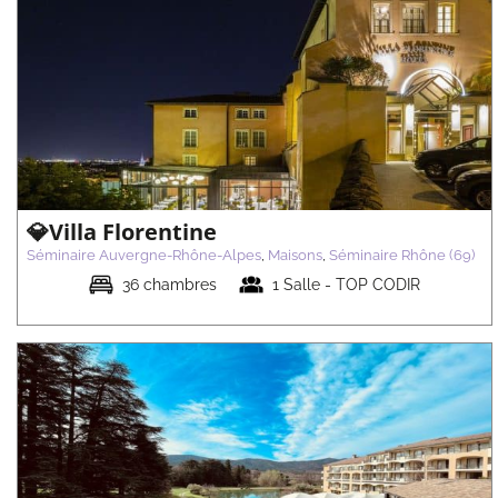
💎The Ruck Hotel
Séminaire Auvergne-Rhône-Alpes
Maisons
Séminaire Rhône
(69)
💎Villa Florentine
Séminaire Auvergne-Rhône-Alpes
,
Maisons
,
Séminaire Rhône (69)
36 chambres
1 Salle - TOP CODIR
💎Les Oliviers
Séminaire Auvergne-Rhône-Alpes
Maisons
Séminaire Drôme