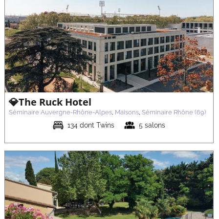
💎Rivage Hôtel et Spa
Séminaire Auvergne-Rhône-Alpes
Maisons
Séminaire Haute-
Savoie (74)
💎The Ruck Hotel
Séminaire Auvergne-Rhône-Alpes
,
Maisons
,
Séminaire Rhône (69)
134 dont Twins
5 salons
💎Les Maisons du Clair de la Plume
Séminaire Auvergne-Rhône-Alpes
Maisons
Séminaire Drôme