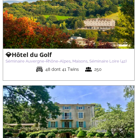
💎Hôtel Clos Marcel
Séminaire Auvergne-Rhône-Alpes
Maisons
Séminaire Haute-
Savoie (74)
💎Hôtel du Golf
Séminaire Auvergne-Rhône-Alpes
,
Maisons
,
Séminaire Loire (42)
48 dont 41 Twins
250
💎Domaine du Gouverneur
Séminaire Auvergne-Rhône-Alpes
Maisons
Séminaire Ain (01)