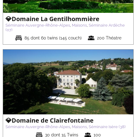
💎Domaine La Gentilhommière
Séminaire Auvergne-Rhône-Alpes
,
Maisons
,
Séminaire Ardèche
(07)
85 dont 60 twins (145 couch)
200 Théatre
💎Domaine & Château de Valinches
Séminaire Auvergne-Rhône-Alpes
Maisons
Séminaire Loire (42)
💎Domaine de Clairefontaine
Séminaire Auvergne-Rhône-Alpes
,
Maisons
,
Séminaire Isère (38)
30 dont 15 Twins
100