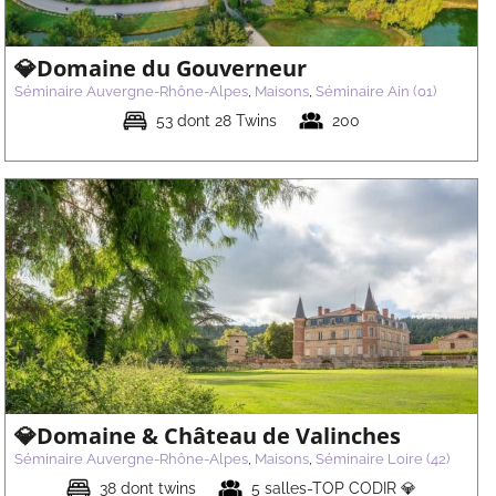
💎Domaine du Gouverneur
Séminaire Auvergne-Rhône-Alpes
,
Maisons
,
Séminaire Ain (01)
53 dont 28 Twins
200
💎Domaine & Château de Valinches
Séminaire Auvergne-Rhône-Alpes
,
Maisons
,
Séminaire Loire (42)
38 dont twins
5 salles-TOP CODIR 💎