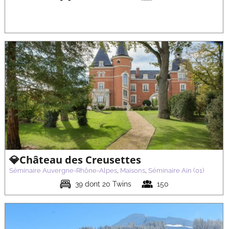
💎Château de Pizay et Spa
Séminaire Auvergne-Rhône-Alpes
Maisons
Séminaire Rhône
(69)
💎Château des Creusettes
Séminaire Auvergne-Rhône-Alpes
,
Maisons
,
Séminaire Ain (01)
39 dont 20 Twins
150