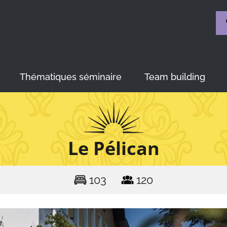
Thématiques séminaire
Team building
Le Pélican
103
120