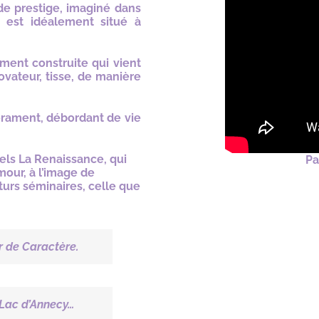
de prestige, imaginé dans
, est idéalement situé à
ent construite qui vient
ovateur, tisse, de manière
érament, débordant de vie
els La Renaissance, qui
Pa
mour, à l’image de
turs séminaires, celle que
r de Caractère.
 Lac d’Annecy…