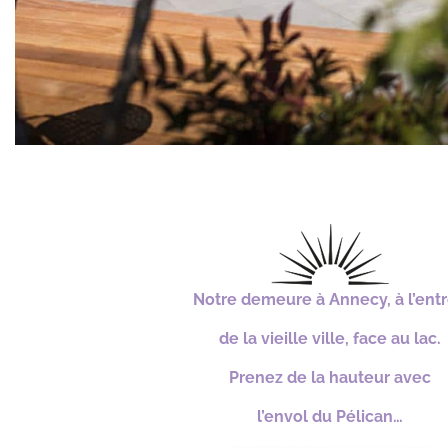
Notre demeure à Annecy, à l’ent
de la vieille ville, face au lac.
Prenez de la hauteur avec
l’envol du Pélican…