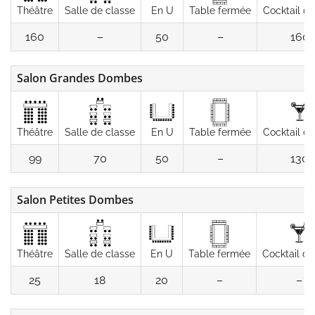
Théâtre
Salle de classe
En U
Table fermée
Cocktail d
160
–
50
–
160
Salon Grandes Dombes
Théâtre
Salle de classe
En U
Table fermée
Cocktail d
99
70
50
–
130
Salon Petites Dombes
Théâtre
Salle de classe
En U
Table fermée
Cocktail d
25
18
20
–
–