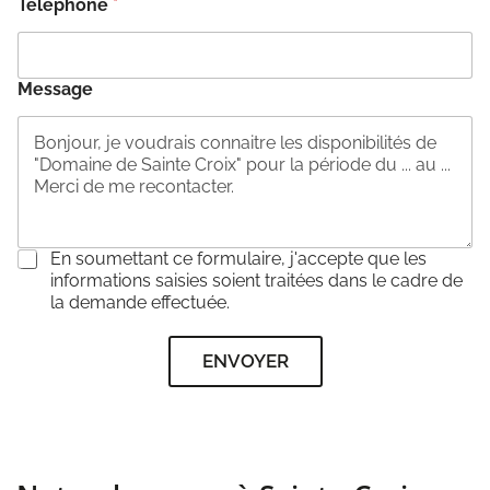
Téléphone
*
Message
C
En soumettant ce formulaire, j'accepte que les
o
informations saisies soient traitées dans le cadre de
n
la demande effectuée.
s
e
ENVOYER
n
t
e
m
e
n
t