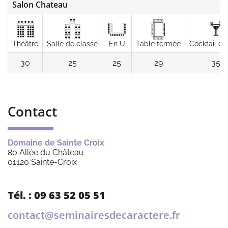
Salon Chateau
Théâtre
Salle de classe
En U
Table fermée
Cocktail d
30
25
25
29
35
Contact
Domaine de Sainte Croix
80 Allée du Château
01120 Sainte-Croix
Tél. : 09 63 52 05 51
contact@seminairesdecaractere.fr