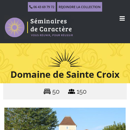
Skip
06 43 69 79 72
REJOINDRE LA COLLECTION
to
content
Domaine de Sainte Croix
50
150