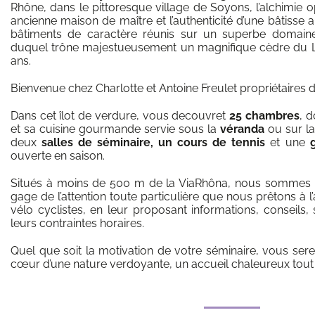
Rhône, dans le pittoresque village de Soyons, l’alchimie o
ancienne maison de maître et l’authenticité d’une bâtisse 
bâtiments de caractère réunis sur un superbe domai
duquel trône majestueusement un magnifique cèdre du L
ans.
Bienvenue chez Charlotte et Antoine Freulet propriétaires
Dans cet îlot de verdure, vous decouvret
25 chambres
, 
et sa cuisine gourmande servie sous la
véranda
ou sur l
deux
salles de séminaire, un cours de tennis
et une
ouverte en saison.
Situés à moins de 500 m de la ViaRhôna, nous sommes la
gage de l’attention toute particulière que nous prêtons à l
vélo cyclistes, en leur proposant informations, conseils,
leurs contraintes horaires.
Quel que soit la motivation de votre séminaire, vous sere
cœur d’une nature verdoyante, un accueil chaleureux tout 