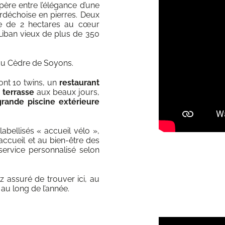
père entre l’élégance d’une
ardéchoise en pierres. Deux
ne de 2 hectares au cœur
iban vieux de plus de 350
 du Cèdre de Soyons.
dont 10 twins, un
restaurant
a
terrasse
aux beaux jours,
grande piscine extérieure
bellisés « accueil vélo »,
’accueil et au bien-être des
 service personnalisé selon
z assuré de trouver ici, au
au long de l’année.