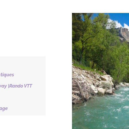
utiques
way |Rando VTT
tage