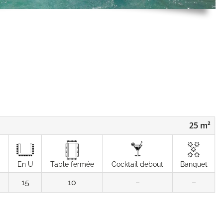
25 m²
En U
Table fermée
Cocktail debout
Banquet
15
10
–
–