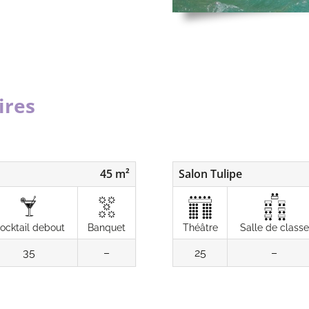
ires
45 m²
Salon Tulipe
ocktail debout
Banquet
Théâtre
Salle de classe
35
–
25
–