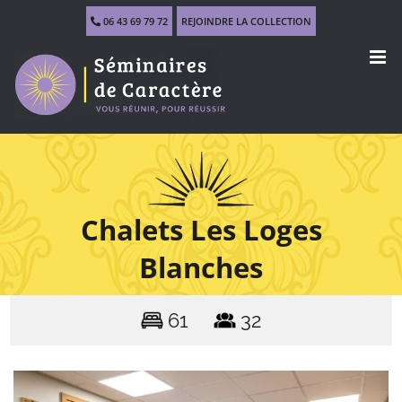
Skip
06 43 69 79 72
REJOINDRE LA COLLECTION
to
content
Chalets Les Loges
Blanches
61
32