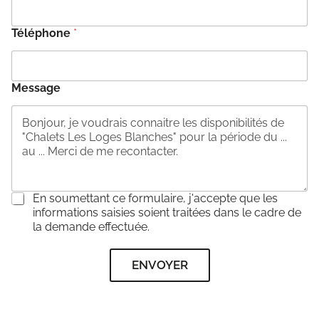
Téléphone
*
Message
C
En soumettant ce formulaire, j'accepte que les
o
informations saisies soient traitées dans le cadre de
n
la demande effectuée.
s
e
ENVOYER
n
t
e
m