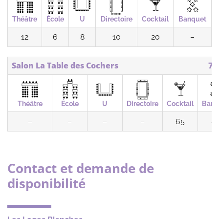
Théâtre
École
U
Directoire
Cocktail
Banquet
12
6
8
10
20
–
Salon La Table des Cochers
75
Théâtre
École
U
Directoire
Cocktail
Banq
–
–
–
–
65
8
Contact et demande de
disponibilité