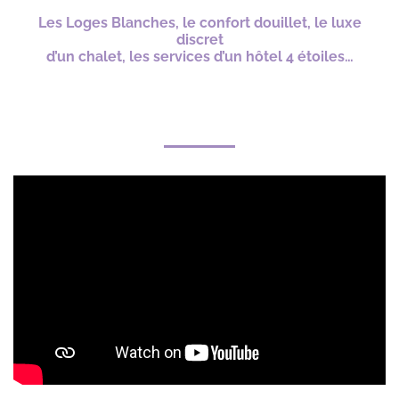
Les Loges Blanches, le confort douillet,
le luxe
discret
d’un chalet,
les services d’un hôtel 4 étoiles…