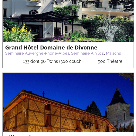
Grand Hôtel Domaine de Divonne
Séminaire Auvergne-Rhône-Alpes
,
Séminaire Ain (01)
,
Maisons
133 dont 96 Twins (300 couch)
500 Théatre