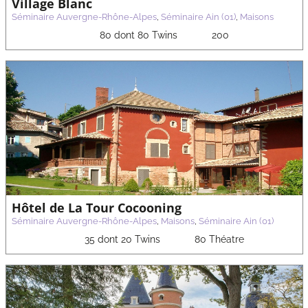
Village Blanc
Séminaire Auvergne-Rhône-Alpes
,
Séminaire Ain (01)
,
Maisons
80 dont 80 Twins
200
Hôtel de La Tour Cocooning
Séminaire Auvergne-Rhône-Alpes
,
Maisons
,
Séminaire Ain (01)
35 dont 20 Twins
80 Théatre