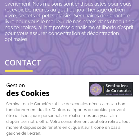
événement. Nos maisons sont enthousiastes pour vous
recevoir. Demeures au goût du jour, héritage de bien
vivre, secrets et petits plaisirs, Séminaires de Caractère
livre pour vous le meilleur de nos hôtels dans chacun de
nos territoires, alliant professionnalisme et liberté d’esprit
pour vous assurer concentration et décontraction
optimales.
CONTACT
06 43 69 79 72
Gestion
des Cookies
contact@seminairesdecaractere.fr
Séminaires de Caractère utilise des cookies nécessaires au bon
fonctionnement du site. D’autres catégories de cookies peuvent
197 Rue Léon Arnoux
84120 Pertuis
être utilisées pour personnaliser, réaliser des analyses, afin
d'optimiser notre offre. Votre consentement peut être retiré à tout
moment depuis cette fenêtre en cliquant sur l'icône en bas à
gauche de l'écran.