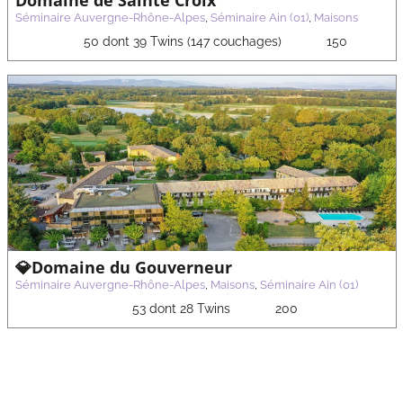
Domaine de Sainte Croix
Séminaire Auvergne-Rhône-Alpes
,
Séminaire Ain (01)
,
Maisons
50 dont 39 Twins (147 couchages)
150
💎Domaine du Gouverneur
Séminaire Auvergne-Rhône-Alpes
,
Maisons
,
Séminaire Ain (01)
53 dont 28 Twins
200