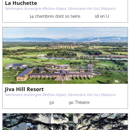
La Huchette
Séminaire Auvergne-Rhône-Alpes
,
Séminaire Ain (01)
,
Maisons
14 chambres dont 10 twins
18 en U
Jiva Hill Resort
Séminaire Auvergne-Rhône-Alpes
,
Séminaire Ain (01)
,
Maisons
50
90 Théatre