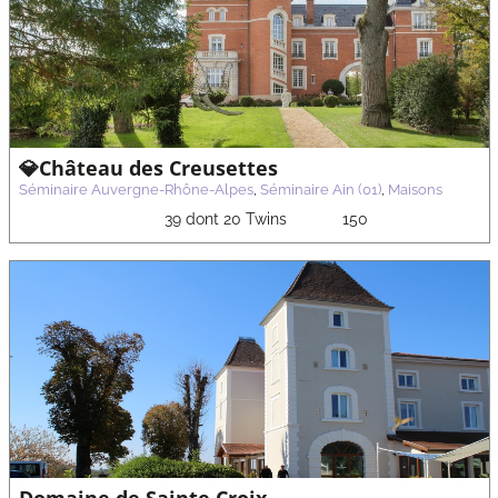
💎Château des Creusettes
Séminaire Auvergne-Rhône-Alpes
,
Séminaire Ain (01)
,
Maisons
39 dont 20 Twins
150