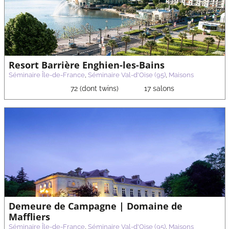
Resort Barrière Enghien-les-Bains
Séminaire Île-de-France
,
Séminaire Val-d'Oise (95)
,
Maisons
72 (dont twins)
17 salons
Demeure de Campagne | Domaine de
Maffliers
Séminaire Île-de-France
,
Séminaire Val-d'Oise (95)
,
Maisons