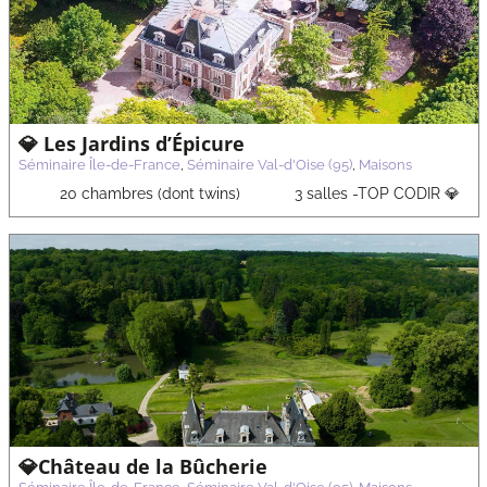
💎 Les Jardins d’Épicure
Séminaire Île-de-France
,
Séminaire Val-d'Oise (95)
,
Maisons
20 chambres (dont twins)
3 salles -TOP CODIR 💎
💎Château de la Bûcherie