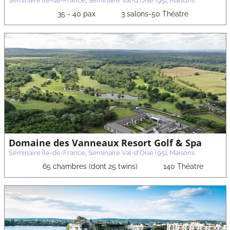
Séminaire Île-de-France
,
Séminaire Val-d'Oise (95)
,
Maisons
35 - 40 pax
3 salons-50 Théatre
Domaine des Vanneaux Resort Golf & Spa
Séminaire Île-de-France
,
Séminaire Val-d'Oise (95)
,
Maisons
65 chambres (dont 25 twins)
140 Théatre