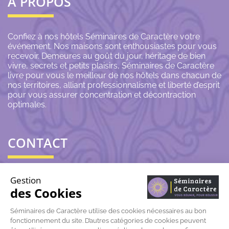
À PROPOS
Confiez à nos hôtels Séminaires de Caractère votre
événement. Nos maisons sont enthousiastes pour vous
recevoir. Demeures au goût du jour, héritage de bien
vivre, secrets et petits plaisirs, Séminaires de Caractère
livre pour vous le meilleur de nos hôtels dans chacun de
nos territoires, alliant professionnalisme et liberté d’esprit
pour vous assurer concentration et décontraction
optimales.
CONTACT
06 43 69 79 72
Gestion
des Cookies
contact@seminairesdecaractere.fr
Séminaires de Caractère utilise des cookies nécessaires au bon
fonctionnement du site. D’autres catégories de cookies peuvent
197 Rue Léon Arnoux