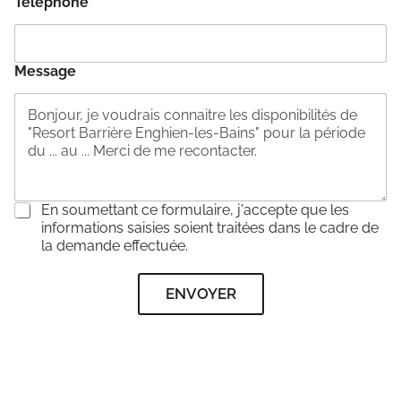
Téléphone
*
Message
C
En soumettant ce formulaire, j'accepte que les
o
informations saisies soient traitées dans le cadre de
n
la demande effectuée.
s
e
ENVOYER
n
t
e
m
e
n
t