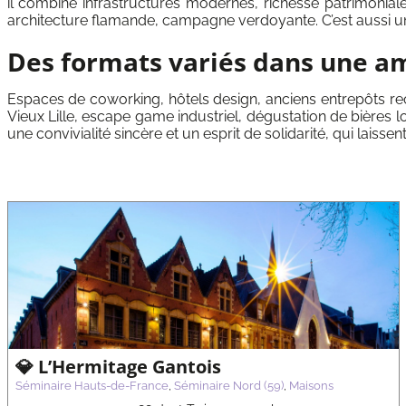
il combine infrastructures modernes, richesse patrimoniale e
architecture flamande, campagne verdoyante. C’est aussi une 
Des formats variés dans une a
Espaces de coworking, hôtels design, anciens entrepôts recon
Vieux Lille, escape game industriel, dégustation de bières 
une convivialité sincère et un esprit de solidarité, qui laiss
💎Royal Hainaut Spa & Resort
Séminaire Hauts-de-France
Séminaire Nord (59)
Maisons
💎 L’Hermitage Gantois
Séminaire Hauts-de-France
,
Séminaire Nord (59)
,
Maisons