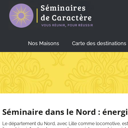
Skip
to
content
Nos Maisons
Carte des destinations
Séminaire dans le Nord : énergie
Le département du Nord, avec Lille comme locomotive, est u