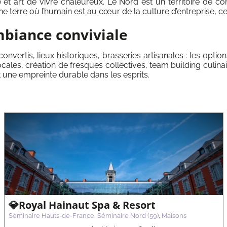
t art de vivre chaleureux. Le Nord est un territoire de contr
terre où l’humain est au cœur de la culture d’entreprise, ce q
mbiance conviviale
vertis, lieux historiques, brasseries artisanales : les optio
locales, création de fresques collectives, team building culin
ent une empreinte durable dans les esprits.
Mercure Centre Vieux Lille
Séminaire Hauts-de-France
Séminaire Nord (59)
Maisons
💎Royal Hainaut Spa & Resort
Séminaire Hauts-de-France
,
Séminaire Nord (59)
,
Maisons