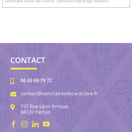
Séminaire Hauts-de-France
,
Séminaire Nord (59)
,
Maisons
CONTACT
06 43 69 79 72
contact@seminairesdecaractere.fr
197 Rue Léon Arnoux
84120 Pertuis