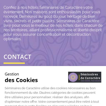
Confiez à nos hôtels Séminaires de Caractère votre
événement. Nos maisons sont enthousiastes pour vous
recevoir. Demeures au goût du jour, héritage de bien
vivre, secrets et petits plaisirs, Séminaires de Caractère
livre pour vous le meilleur de nos hôtels dans chacun de
nos territoires, alliant professionnalisme et liberté d’esprit
pour vous assurer concentration et décontraction
optimales.
CONTACT
06 43 69 79 72
Gestion
des Cookies
contact@seminairesdecaractere.fr
Séminaires de Caractère utilise des cookies nécessaires au bon
fonctionnement du site. D’autres catégories de cookies peuvent
197 Rue Léon Arnoux
84120 Pertuis
être utilisées pour personnaliser, réaliser des analyses, afin
d'optimiser notre offre. Votre consentement peut être retiré à tout