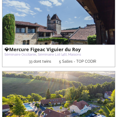
💎Mercure Figeac Viguier du Roy
Séminaire Occitanie
,
Séminaire Lot (46)
,
Maisons
33 dont twins
5 Salles - TOP CODIR