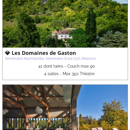
💎 Les Domaines de Gaston
Séminaire Normandie
,
Séminaire Eure (27)
,
Maisons
41 dont twins - Couch max 90
4 salles - Max 350 Théatre