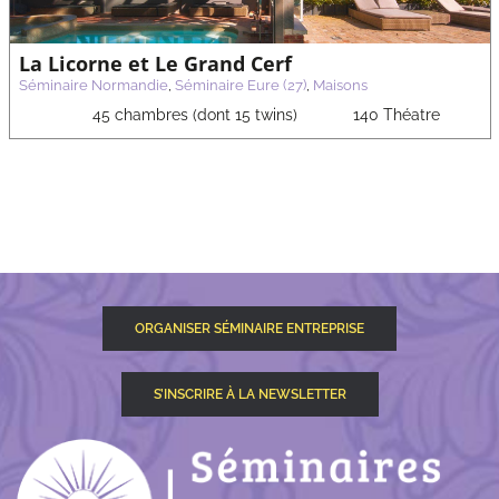
La Licorne et Le Grand Cerf
Séminaire Normandie
,
Séminaire Eure (27)
,
Maisons
45 chambres (dont 15 twins)
140 Théatre
ORGANISER SÉMINAIRE ENTREPRISE
S’INSCRIRE À LA NEWSLETTER