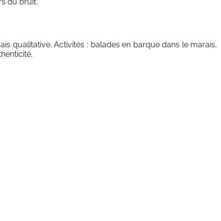
s du bruit.
s qualitative. Activités : balades en barque dans le marais,
enticité.