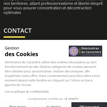
nos territoires, alliant professionnalisme et liberté d’esprit
pour vous assurer concentration et décontraction
optimales.
CONTACT
06 43 69 79 72
Gestion
des Cookies
contact@seminairesdecaractere.fr
Séminaires de Caractère utilise des cookies nécessaires au bon
fonctionnement du site. D’autres catégories de cookies peuvent
197 Rue Léon Arnoux
84120 Pertuis
être utilisées pour personnaliser, réaliser des analyses, afin
d'optimiser notre offre. Votre consentement peut être retiré à tout
moment depuis cette fenêtre en cliquant sur l'icône en bas à
gauche de l'écran.
Lire la politique de confidentialité
© Séminaires de caractère |
Mentions légales
|
Données
Consentements certifiés par
personnelles