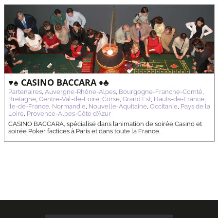
♥️♠️ CASINO BACCARA ♦️♣️
Partenaires
,
Auvergne-Rhône-Alpes
,
Bourgogne-Franche-Comté
,
Bretagne
,
Centre-Val-de-Loire
,
Corse
,
Grand Est
,
Hauts-de-France
,
Ile-de-France
,
Normandie
,
Nouvelle-Aquitaine
,
Occitanie
,
Pays de la
Loire
,
Provence-Alpes-Côte d’Azur
CASINO BACCARA, spécialisé dans l’animation de soirée Casino et
soirée Poker factices à Paris et dans toute la France.