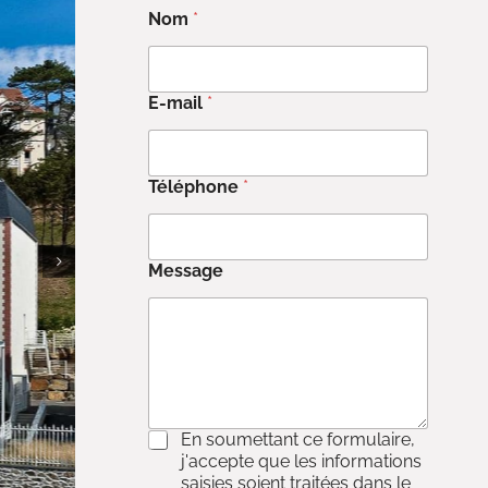
Nom
*
E-mail
*
Téléphone
*
Message
C
En soumettant ce formulaire,
o
j'accepte que les informations
n
saisies soient traitées dans le