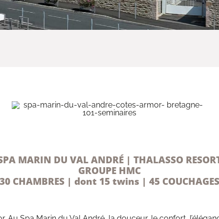
SPA MARIN DU VAL ANDRÉ | THALASSO RESOR
GROUPE HMC
30 CHAMBRES | dont 15 twins | 45 COUCHAGE
. Au Spa Marin du Val André, la douceur, le confort, l’éléga