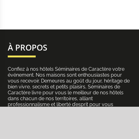
À PROPOS
Confiez à nos hôtels Séminaires de Caractère votre
événement. Nos maisons sont enthousiastes pour
vous recevoir. Demeures au goût du jour, héritage de
bien vivre, secrets et petits plaisirs, Séminaires de
s Options
Caractère livre pour vous le meilleur de nos hôtels
dans chacun de nos territoires, alliant
ètres de confidentialité, en garantissant la conformité avec le
professionnalisme et liberté d’esprit pour vous
assurer concentration et décontraction optimales.
elles