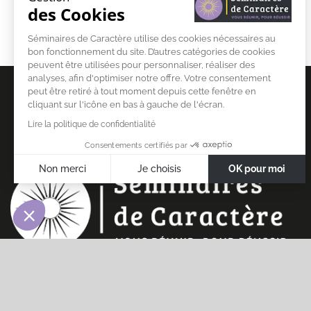
des Cookies
Séminaires de Caractère utilise des cookies nécessaires au
bon fonctionnement du site. D’autres catégories de cookies
peuvent être utilisées pour personnaliser, réaliser des
analyses, afin d'optimiser notre offre. Votre consentement
peut être retiré à tout moment depuis cette fenêtre en
cliquant sur l'icône en bas à gauche de l'écran.
ORGANISER SÉMINAIRE ENTREPRISE
Lire la politique de confidentialité
S’INSCRIRE À LA NEWSLETTER
Consentements certifiés par
Non merci
Je choisis
OK pour moi
Axeptio consent
Plateforme de Gestion du Consentement : Personnalisez vo
Notre plateforme vous permet d'adapter et de gérer vos param
© Séminaires de caractère |
Mentions légales
|
Données personn