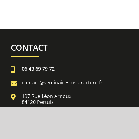
CONTACT
06 43 69 79 72
contact@seminairesdecaractere.fr
197 Rue Léon Arnoux
84120 Pertuis
s réglementations. Personnalisez vos préférences pour contrôler
Réalisation
Azuracom