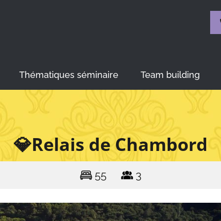
Thématiques séminaire
Team building
💎Relais de Chambord
55
3