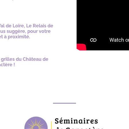
l de Loire, Le Relais de
us suggère, pour votre
et à proximité.
s grilles du Château de
ctère !