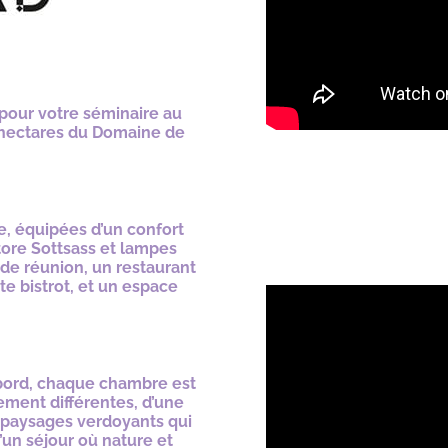
pour votre séminaire au
0 hectares du Domaine de
, équipées d’un confort
tore Sottsass et lampes
de réunion, un restaurant
te bistrot, et un espace
ambord, chaque chambre est
ement différentes, d’une
 paysages verdoyants qui
’un séjour où nature et