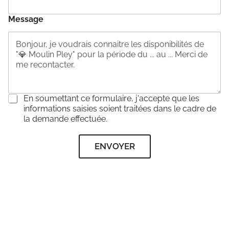
Message
C
En soumettant ce formulaire, j'accepte que les
o
informations saisies soient traitées dans le cadre de
n
la demande effectuée.
s
e
ENVOYER
n
t
e
m
e
n
t
*