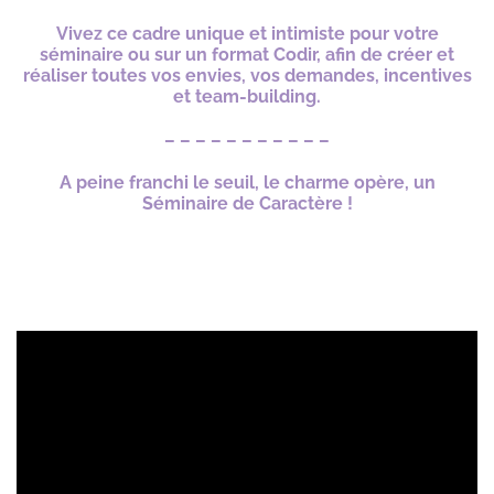
Vivez ce cadre unique et intimiste pour votre
séminaire ou sur un format Codir, afin de créer et
réaliser toutes vos envies, vos demandes, incentives
et team-building.
– – – – – – – – – – –
A peine franchi le seuil, le charme opère, un
Séminaire de Caractère !