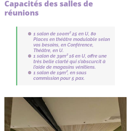
Capacités des salles de
réunions
1 salon de 100m² 25 en U, 80
Places en théâtre modulable selon
vos besoins, en Conférence,
Théâtre, en U.
1 salon de 39m² 16 en U, offre une
très belle clarté qui s’obscurcit à
l’aide de magasins vénitiens.
1 salon de 19m²,
en sous
commission pour 5 pax.