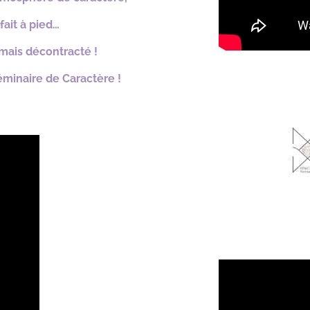
fait à pied…
 mais décontracté !
minaire de Caractère !