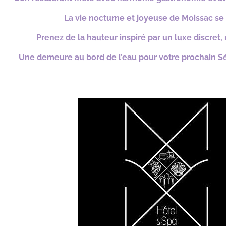
La vie nocturne et joyeuse de Moissac se 
Prenez de la hauteur inspiré par un luxe discret,
Une demeure au bord de l’eau pour votre prochain Sé