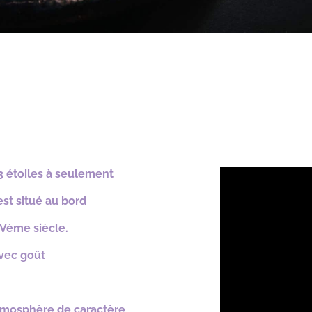
3 étoiles à seulement
st situé au bord
XVème siècle.
vec goût
tmosphère
de
caractère,