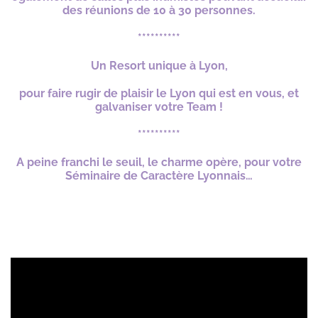
des réunions de 10 à 30 personnes.
**********
Un Resort unique à Lyon,
pour faire rugir de plaisir le Lyon qui est en vous, et
galvaniser votre Team !
**********
A peine franchi le seuil, le charme opère, pour votre
Séminaire de Caractère Lyonnais…