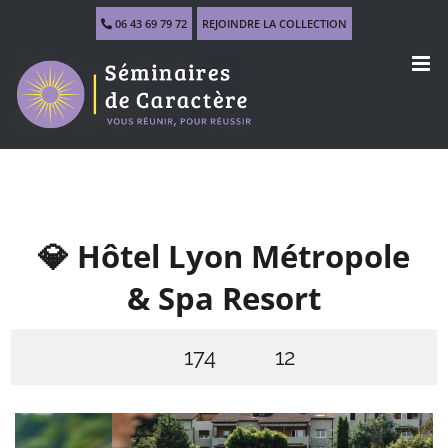
Skip
06 43 69 79 72
REJOINDRE LA COLLECTION
to
content
💎 Hôtel Lyon Métropole
& Spa Resort
174
12