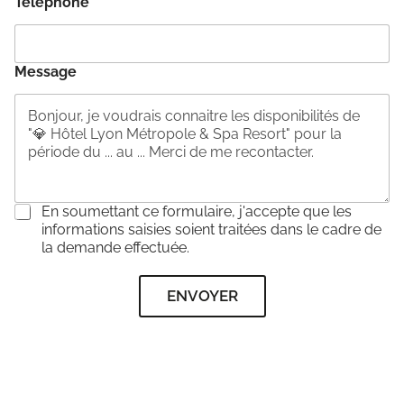
Téléphone
*
Message
C
En soumettant ce formulaire, j'accepte que les
o
informations saisies soient traitées dans le cadre de
n
la demande effectuée.
s
e
ENVOYER
n
t
e
m
e
n
t