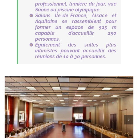
professionnel, lumière du jour, vue
Saône ou piscine olympique
Salons Ile-de-France, Alsace et
Aquitaine se rassemblent pour
former un espace de 525 m
capable d’accueillir 250
personnes.
Également des salles plus
intimistes pouvant accueillir des
réunions de 10 à 30 personnes.