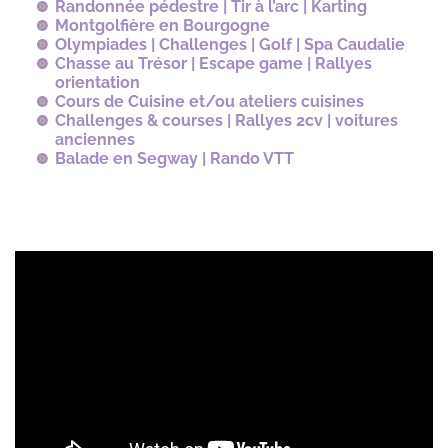
Randonnée pédestr
e |
Tir à l’arc | Karting
Montgolfière en Bourgogne
Olympiades | Challenges | Golf | Spa Caudalie
Chasse au Trésor | Escape game | Rallyes
orientation
Cours de Cuisine et/ou ateliers cuisines
Challenges & courses | Rallyes 2cv | voitures
anciennes
Balade en Segway | Rando VTT