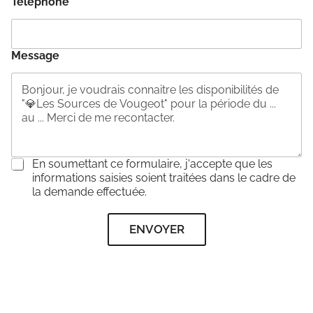
Téléphone
*
Message
C
En soumettant ce formulaire, j'accepte que les
o
informations saisies soient traitées dans le cadre de
n
la demande effectuée.
s
e
ENVOYER
n
t
e
m
e
n
t