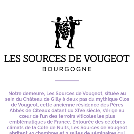
*
Notre demeure, Les Sources de Vougeot, située au
sein du Château de Gilly à deux pas du mythique Clos
de Vougeot, cette ancienne résidence des Pères
Abbés de Cîteaux datant du XIVe siècle, s’érige au
cœur de l’un des terroirs viticoles les plus
emblématiques de France. Entourée des célèbres
climats de la Côte de Nuits, Les Sources de Vougeot
abritent 49 chambres et 2 salles de séminaires qui