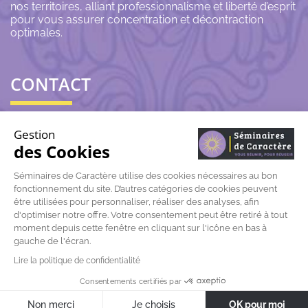
nos territoires, alliant professionnalisme et liberté d’esprit
pour vous assurer concentration et décontraction
optimales.
CONTACT
06 43 69 79 72
Gestion
des Cookies
contact@seminairesdecaractere.fr
Séminaires de Caractère utilise des cookies nécessaires au bon
fonctionnement du site. D’autres catégories de cookies peuvent
197 Rue Léon Arnoux
84120 Pertuis
être utilisées pour personnaliser, réaliser des analyses, afin
d'optimiser notre offre. Votre consentement peut être retiré à tout
moment depuis cette fenêtre en cliquant sur l'icône en bas à
gauche de l'écran.
Lire la politique de confidentialité
© Séminaires de caractère |
Mentions légales
|
Données
Consentements certifiés par
personnelles
Non merci
Je choisis
OK pour moi
Réalisation
Azuracom