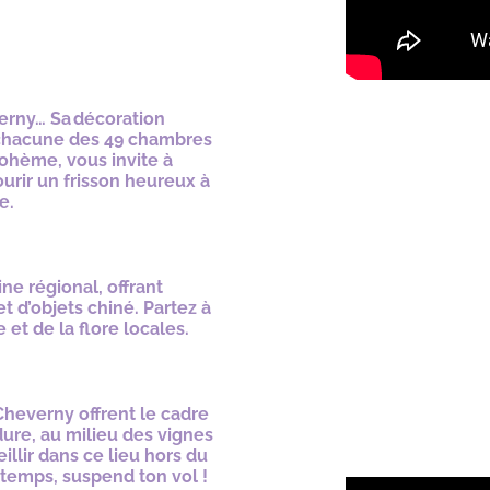
erny… Sa décoration
s chacune des 49 chambres
ohème, vous invite à
urir un frisson heureux à
e.
e régional, offrant
 d’objets chiné. Partez à
 et de la flore locales.
Cheverny offrent le cadre
ure, au milieu des vignes
eillir dans ce lieu hors du
temps, suspend ton vol !