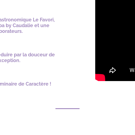
gastronomique Le Favori,
pa by Caudalie et une
aborateurs.
éduire par la douceur de
xception.
éminaire de Caractère !