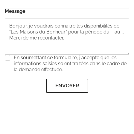
Message
C
En soumettant ce formulaire, j'accepte que les
o
informations saisies soient traitées dans le cadre de
n
la demande effectuée.
s
e
ENVOYER
n
t
e
m
e
n
t
*