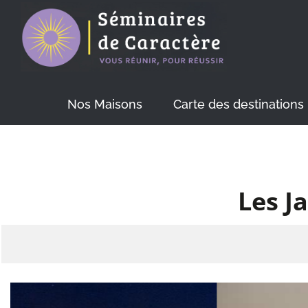
Skip
to
content
Nos Maisons
Carte des destinations
Les J