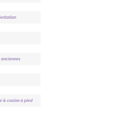
ientation
s anciennes
e & casino à pied