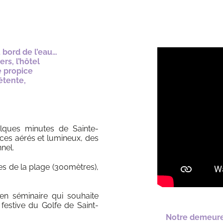
 bord de l’eau…
rs, l’hôtel
é propice
étente,
elques minutes de Sainte-
aces aérés et lumineux, des
nel.
es de la plage (300mètres),
en séminaire qui souhaite
 festive du Golfe de Saint-
Notre demeure 