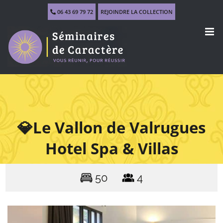
Skip
06 43 69 79 72
REJOINDRE LA COLLECTION
to
content
💎Le Vallon de Valrugues
Hotel Spa & Villas
50
4