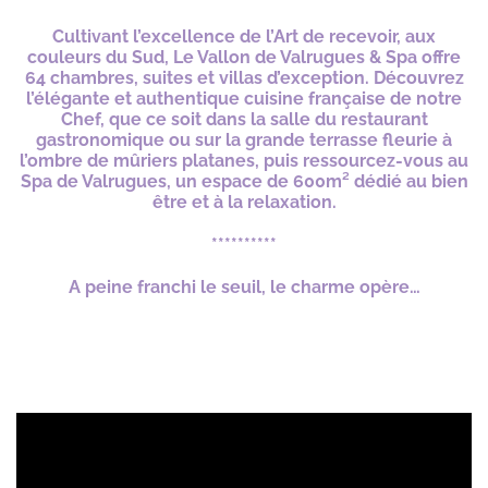
Cultivant l’excellence de l’Art de recevoir, aux
couleurs du Sud, Le Vallon de Valrugues & Spa offre
64 chambres, suites et villas d’exception. Découvrez
l’élégante et authentique cuisine française de notre
Chef, que ce soit dans la salle du restaurant
gastronomique ou sur la grande terrasse fleurie à
l’ombre de mûriers platanes, puis ressourcez-vous au
Spa de Valrugues, un espace de 600m² dédié au bien
être et à la relaxation.
**********
A peine franchi le seuil, le charme opère…