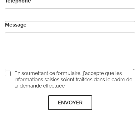
Téléphone
*
Message
C
En soumettant ce formulaire, j'accepte que les
o
informations saisies soient traitées dans le cadre de
n
la demande effectuée.
s
e
ENVOYER
n
t
e
m
e
n
t