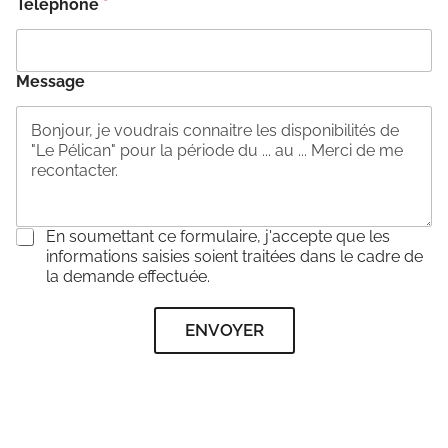
Téléphone
*
Message
C
En soumettant ce formulaire, j'accepte que les
o
informations saisies soient traitées dans le cadre de
n
la demande effectuée.
s
e
ENVOYER
n
t
e
m
e
n
t