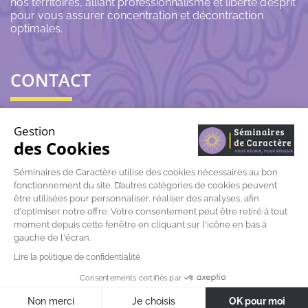
nos territoires, alliant professionnalisme et liberté d’esprit
pour vous assurer concentration et décontraction
optimales.
CONTACT
06 43 69 79 72
Gestion
des Cookies
contact@seminairesdecaractere.fr
Séminaires de Caractère utilise des cookies nécessaires au bon
197 Rue Léon Arnoux
fonctionnement du site. D’autres catégories de cookies peuvent
84120 Pertuis
être utilisées pour personnaliser, réaliser des analyses, afin
d'optimiser notre offre. Votre consentement peut être retiré à tout
moment depuis cette fenêtre en cliquant sur l'icône en bas à
gauche de l'écran.
Lire la politique de confidentialité
© Séminaires de caractère |
Mentions légales
|
Données
Consentements certifiés par
personnelles
Non merci
Je choisis
OK pour moi
Réalisation
Azuracom