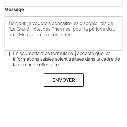
Message
C
En soumettant ce formulaire, j'accepte que les
o
informations saisies soient traitées dans le cadre de
n
la demande effectuée.
s
e
ENVOYER
n
t
e
m
e
n
t
*