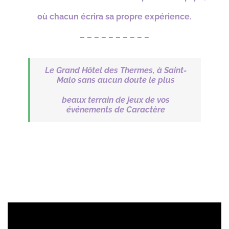
où chacun
écrira
sa propre
expérience.
– – – – – – – – – –
Le Grand Hôtel des Thermes, à Saint-
Malo sans aucun doute le plus
beaux terrain
de jeux de vos
événements de Caractère