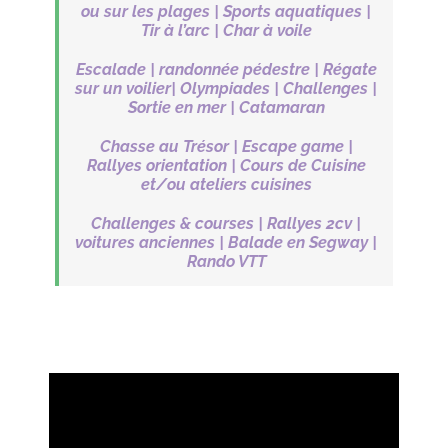
ou sur les plages |
Sports aquatiques |
Tir à l’arc | Char à voile
Escalade | randonnée pédestre |
Régate
sur un voilier|
Olympiades | Challenges |
Sortie en mer | Catamaran
Chasse au Trésor | Escape game |
Rallyes orientation |
Cours de Cuisine
et/ou ateliers cuisines
Challenges & courses | Rallyes 2cv |
voitures anciennes |
Balade en Segway |
Rando VTT