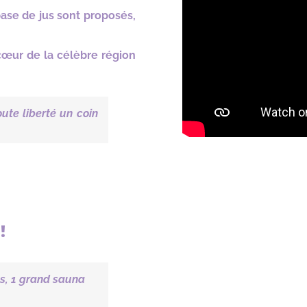
ase de jus sont proposés,
cœur de la célèbre région
oute liberté un coin
!
es, 1 grand sauna