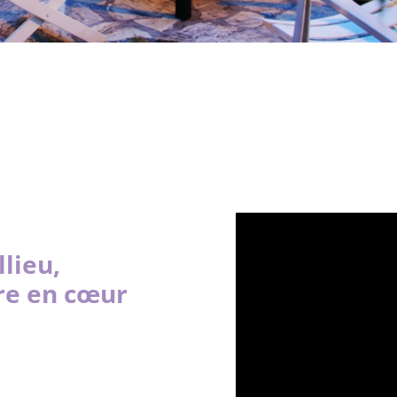
lieu,
re en cœur