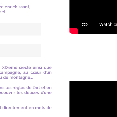
r…
e enrichissant,
nel.
 XIXème siècle ainsi que
 campagne, au cœur d’un
eau de montagne…
s les règles de l’art et en
couvrir les délices d’une
t directement en mets de