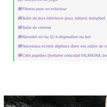
🆕 Fitness parc en extérieur
🆕 Salle de jeux intérieure (jeux, billard, babyfoot,
🆕 Salle de cinéma
🆕 Karaoké et/ou DJ à disposition au bar
🆕 Nouveaux écrans digitaux dans vos salles de r
🆕 Coté papilles (fontaine chocolat VALRHONA, b