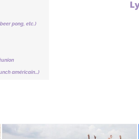
Ly
 beer pong, etc.)
éunion
runch américain…)