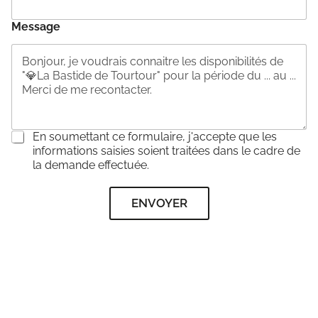
Message
C
En soumettant ce formulaire, j'accepte que les
o
informations saisies soient traitées dans le cadre de
n
la demande effectuée.
s
e
ENVOYER
n
t
e
m
e
n
t
*