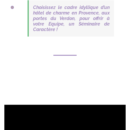
Choisissez le cadre idyllique d’un
hôtel de charme en Provence, aux
portes du Verdon,
pour offrir à
votre Equipe, un Séminaire de
Caractère !