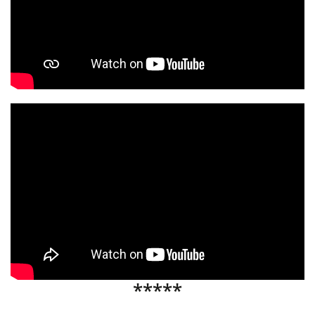
*****