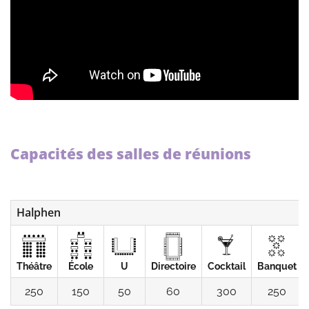
Capacités des salles de réunions
Halphen
Théâtre
École
U
Directoire
Cocktail
Banquet
250
150
50
60
300
250