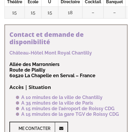
Théâtre
École
U
Directoire
Cocktail
Banquet
C
15
15
15
18
–
–
Contact et demande de
disponibilité
Château-Hôtel Mont Royal Chantilly
Allée des Marronniers
Route de Plailly
60520 La Chapelle en Serval – France
Accès | Situation
A 10 minutes de la ville de Chantilly
A 35 minutes de la ville de Paris
A 15 minutes de l’aéroport de Roissy CDG
A 15 minutes de la gare TGV de Roissy CDG
ME CONTACTER