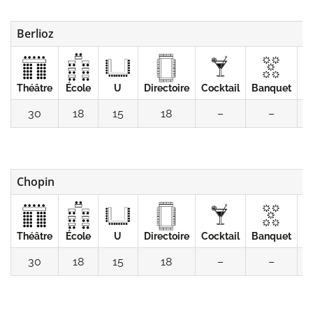
Berlioz
Théâtre
École
U
Directoire
Cocktail
Banquet
C
30
18
15
18
–
–
Chopin
Théâtre
École
U
Directoire
Cocktail
Banquet
C
30
18
15
18
–
–