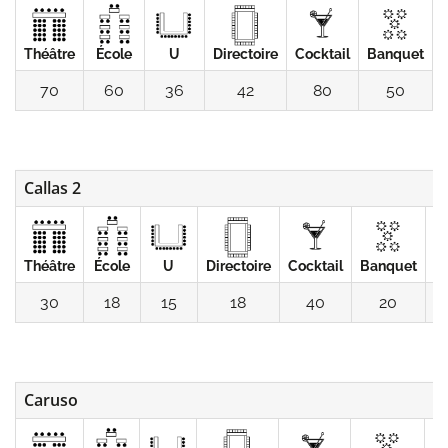
Théâtre
École
U
Directoire
Cocktail
Banquet
70
60
36
42
80
50
Callas 2
Théâtre
École
U
Directoire
Cocktail
Banquet
C
30
18
15
18
40
20
Caruso