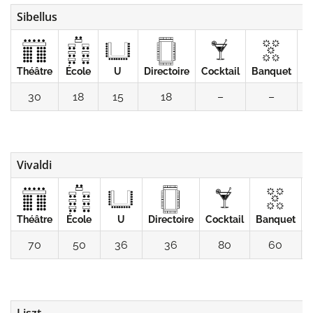
Sibellus
Théâtre
École
U
Directoire
Cocktail
Banquet
C
30
18
15
18
–
–
Vivaldi
Théâtre
École
U
Directoire
Cocktail
Banquet
C
70
50
36
36
80
60
Liszt