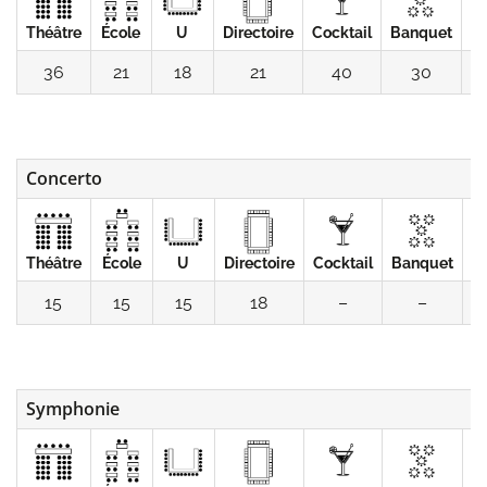
Théâtre
École
U
Directoire
Cocktail
Banquet
C
36
21
18
21
40
30
Concerto
Théâtre
École
U
Directoire
Cocktail
Banquet
C
15
15
15
18
–
–
Symphonie