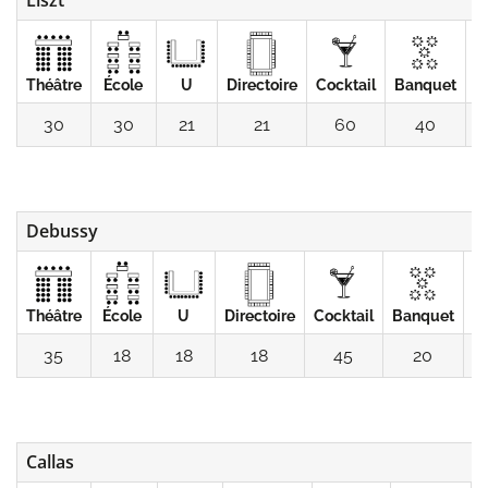
Théâtre
École
U
Directoire
Cocktail
Banquet
C
30
30
21
21
60
40
Debussy
Théâtre
École
U
Directoire
Cocktail
Banquet
C
35
18
18
18
45
20
Callas