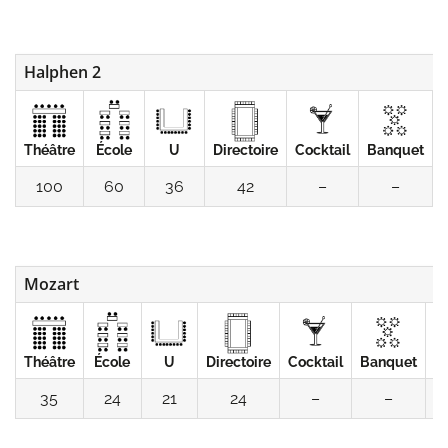
Halphen 2
Théâtre
École
U
Directoire
Cocktail
Banquet
100
60
36
42
–
–
Mozart
Théâtre
École
U
Directoire
Cocktail
Banquet
C
35
24
21
24
–
–