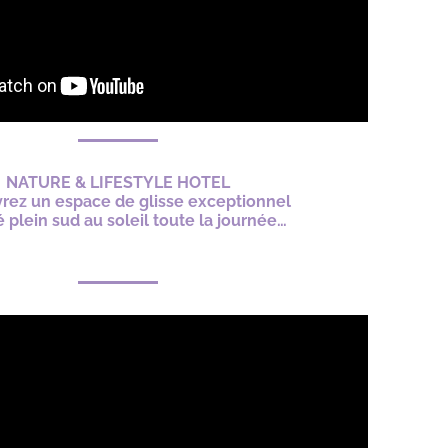
NATURE & LIFESTYLE HOTEL
rez un espace de glisse exceptionnel
 plein sud au soleil toute la journée…