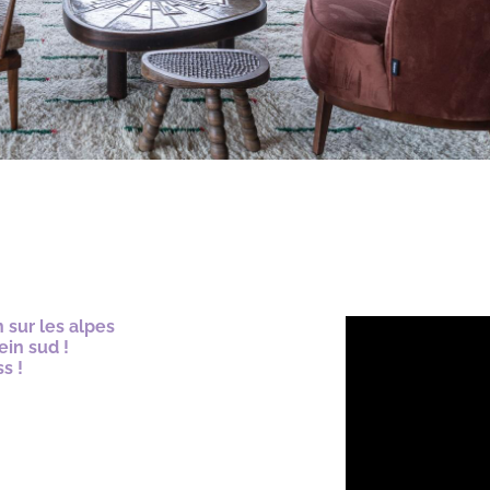
 sur les alpes
ein sud !
s !