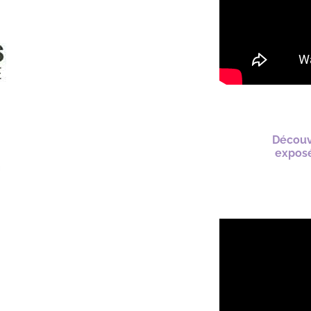
Découv
exposé