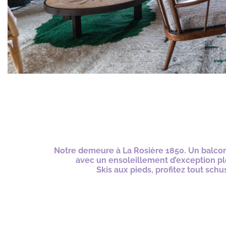
Notre demeure à La Rosière 1850. Un balcon
avec un ensoleillement d’exception pl
Skis aux pieds, profitez tout schus