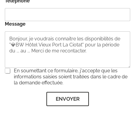
Téléphone
*
Message
C
En soumettant ce formulaire, j'accepte que les
o
informations saisies soient traitées dans le cadre de
n
la demande effectuée.
s
e
ENVOYER
n
t
e
m
e
n
t