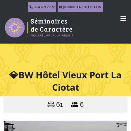
Skip
06 43 69 79 72
REJOINDRE LA COLLECTION
to
content
💎BW Hôtel Vieux Port La
Ciotat
61
6