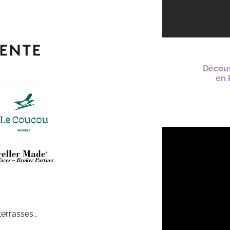
Découv
en 
terrasses…