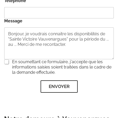
Téléphone
*
Message
C
En soumettant ce formulaire, j'accepte que les
o
informations saisies soient traitées dans le cadre de
n
la demande effectuée.
s
e
ENVOYER
n
t
e
m
e
n
t