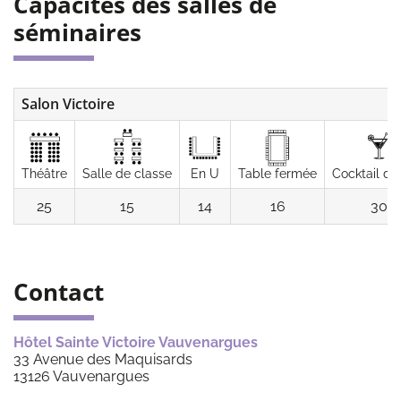
Capacités des salles de
séminaires
Salon Victoire
Théâtre
Salle de classe
En U
Table fermée
Cocktail de
25
15
14
16
30
Contact
Hôtel Sainte Victoire Vauvenargues
33 Avenue des Maquisards
13126
Vauvenargues