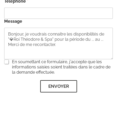
Téléphone
*
Message
C
En soumettant ce formulaire, j'accepte que les
o
informations saisies soient traitées dans le cadre de
n
la demande effectuée.
s
e
ENVOYER
n
t
e
m
e
n
t