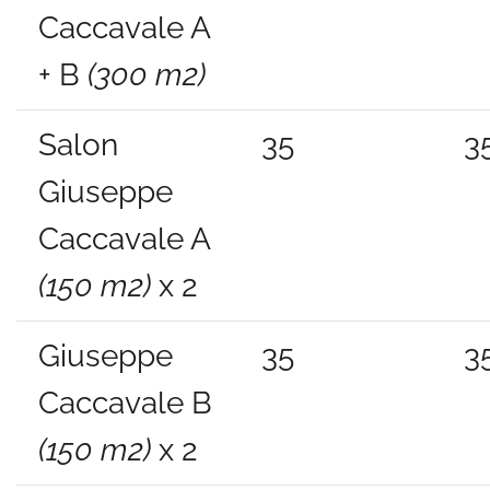
Caccavale A
+ B
(300 m2)
Salon
35
3
Giuseppe
Caccavale A
(150 m2)
x 2
Giuseppe
35
3
Caccavale B
(150 m2)
x 2