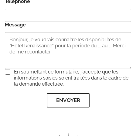
Téléphone
*
Message
C
En soumettant ce formulaire, j'accepte que les
o
informations saisies soient traitées dans le cadre de
n
la demande effectuée.
s
e
ENVOYER
n
t
e
m
e
n
t