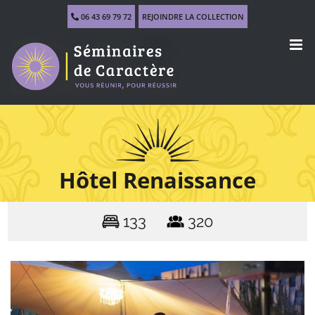
Skip
06 43 69 79 72
REJOINDRE LA COLLECTION
to
content
Hôtel Renaissance
133
320