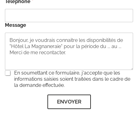
Téléphone
*
Message
C
En soumettant ce formulaire, j'accepte que les
o
informations saisies soient traitées dans le cadre de
n
la demande effectuée.
s
e
ENVOYER
n
t
e
m
e
n
t