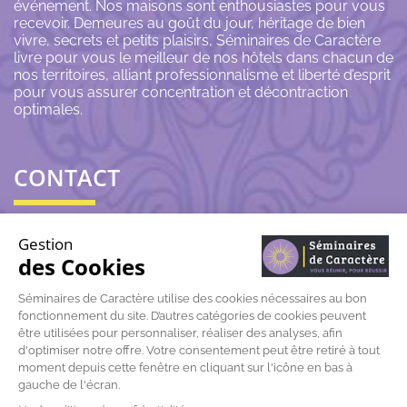
événement. Nos maisons sont enthousiastes pour vous
recevoir. Demeures au goût du jour, héritage de bien
vivre, secrets et petits plaisirs, Séminaires de Caractère
livre pour vous le meilleur de nos hôtels dans chacun de
nos territoires, alliant professionnalisme et liberté d’esprit
pour vous assurer concentration et décontraction
optimales.
CONTACT
06 43 69 79 72
Gestion
des Cookies
contact@seminairesdecaractere.fr
Séminaires de Caractère utilise des cookies nécessaires au bon
fonctionnement du site. D’autres catégories de cookies peuvent
197 Rue Léon Arnoux
84120 Pertuis
être utilisées pour personnaliser, réaliser des analyses, afin
d'optimiser notre offre. Votre consentement peut être retiré à tout
moment depuis cette fenêtre en cliquant sur l'icône en bas à
gauche de l'écran.