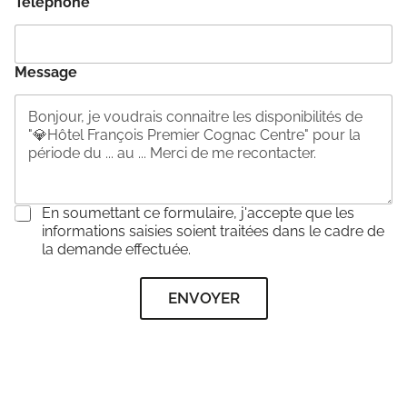
Téléphone
*
Message
C
En soumettant ce formulaire, j'accepte que les
o
informations saisies soient traitées dans le cadre de
n
la demande effectuée.
s
e
ENVOYER
n
t
e
m
e
n
t