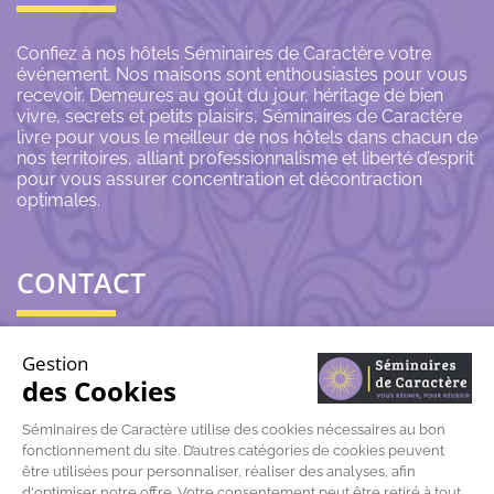
Confiez à nos hôtels Séminaires de Caractère votre
événement. Nos maisons sont enthousiastes pour vous
recevoir. Demeures au goût du jour, héritage de bien
vivre, secrets et petits plaisirs, Séminaires de Caractère
livre pour vous le meilleur de nos hôtels dans chacun de
nos territoires, alliant professionnalisme et liberté d’esprit
pour vous assurer concentration et décontraction
optimales.
CONTACT
06 43 69 79 72
Gestion
des Cookies
contact@seminairesdecaractere.fr
Séminaires de Caractère utilise des cookies nécessaires au bon
fonctionnement du site. D’autres catégories de cookies peuvent
197 Rue Léon Arnoux
84120 Pertuis
être utilisées pour personnaliser, réaliser des analyses, afin
d'optimiser notre offre. Votre consentement peut être retiré à tout