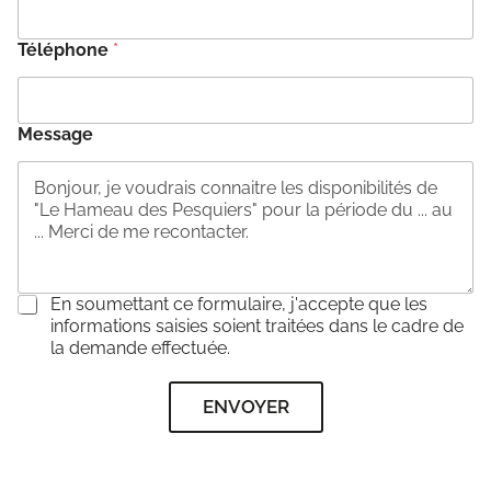
Téléphone
*
Message
C
En soumettant ce formulaire, j'accepte que les
o
informations saisies soient traitées dans le cadre de
n
la demande effectuée.
s
e
ENVOYER
n
t
e
m
e