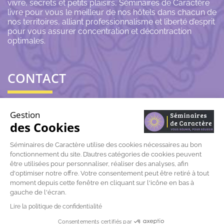
vivre, secrets et petits plaisirs, Séminaires de Caractère
livre pour vous le meilleur de nos hôtels dans chacun de
nos territoires, alliant professionnalisme et liberté d’esprit
pour vous assurer concentration et décontraction
optimales.
CONTACT
06 43 69 79 72
Gestion
des Cookies
contact@seminairesdecaractere.fr
Séminaires de Caractère utilise des cookies nécessaires au bon
fonctionnement du site. D’autres catégories de cookies peuvent
197 Rue Léon Arnoux
84120 Pertuis
être utilisées pour personnaliser, réaliser des analyses, afin
d'optimiser notre offre. Votre consentement peut être retiré à tout
moment depuis cette fenêtre en cliquant sur l'icône en bas à
gauche de l'écran.
Lire la politique de confidentialité
© Séminaires de caractère |
Mentions légales
|
Données
Consentements certifiés par
personnelles