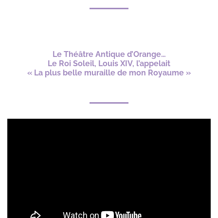
Le Théâtre Antique d’Orange…
Le Roi Soleil, Louis XIV, l’appelait
« La plus belle muraille de mon Royaume »