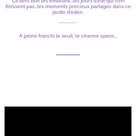
Ça sent bon les embruns, les jours d’été qui n’en
finissent pas, les moments précieux partagés dans ce
jardin d’éden.
**********
A peine franchi le seuil, le charme opère…