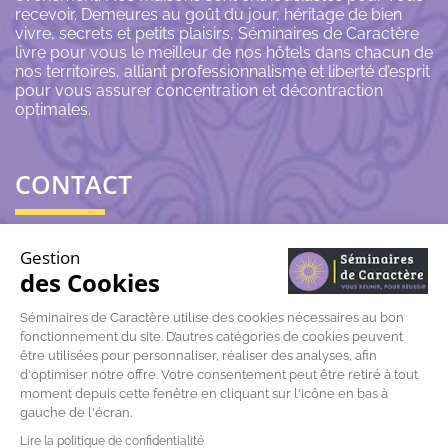
recevoir. Demeures au goût du jour, héritage de bien
vivre, secrets et petits plaisirs, Séminaires de Caractère
livre pour vous le meilleur de nos hôtels dans chacun de
nos territoires, alliant professionnalisme et liberté d’esprit
pour vous assurer concentration et décontraction
optimales.
CONTACT
06 43 69 79 72
Gestion
des Cookies
contact@seminairesdecaractere.fr
Séminaires de Caractère utilise des cookies nécessaires au bon
fonctionnement du site. D’autres catégories de cookies peuvent
197 Rue Léon Arnoux
84120 Pertuis
être utilisées pour personnaliser, réaliser des analyses, afin
d'optimiser notre offre. Votre consentement peut être retiré à tout
moment depuis cette fenêtre en cliquant sur l'icône en bas à
gauche de l'écran.
Lire la politique de confidentialité