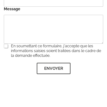
Message
C
En soumettant ce formulaire, j'accepte que les
o
informations saisies soient traitées dans le cadre de
n
la demande effectuée.
s
e
ENVOYER
n
t
e
m
e
n
t
*