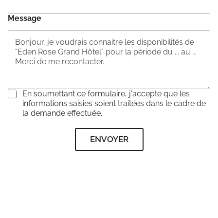
Message
C
En soumettant ce formulaire, j'accepte que les
o
informations saisies soient traitées dans le cadre de
n
la demande effectuée.
s
e
ENVOYER
n
t
e
m
e
n
t
*