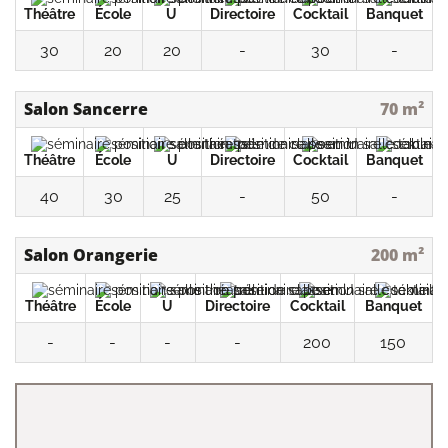
Théâtre
École
U
Directoire
Cocktail
Banquet
30
20
20
-
30
-
Salon Sancerre
70 m²
Théâtre
École
U
Directoire
Cocktail
Banquet
40
30
25
-
50
-
Salon Orangerie
200 m²
Théâtre
École
U
Directoire
Cocktail
Banquet
-
-
-
-
200
150