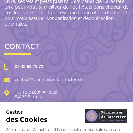
vivre, secrets et petits plaisirs, Séminaires de Caractère
livre pour vous le meilleur de nos hôtels dans chacun de
nos territoires, alliant professionnalisme et liberté d’esprit
pour vous assurer concentration et décontraction
optimales.
CONTACT
06 43 69 79 72
contact@seminairesdecaractere.fr
197 Rue Léon Arnoux
84120 Pertuis
Gestion
des Cookies
© Séminaires de caractère |
Mentions légales
|
Données
Séminaires de Caractère utilise des cookies nécessaires au bon
personnelles