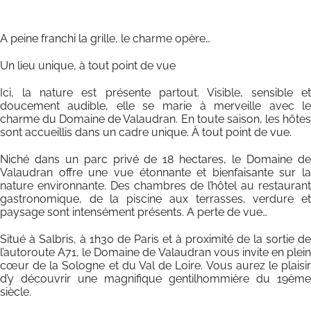
A peine franchi la grille, le charme opère…
Un lieu unique, à tout point de vue
Ici, la nature est présente partout. Visible, sensible e
doucement audible, elle se marie à merveille avec l
charme du Domaine de Valaudran. En toute saison, les hôte
sont accueillis dans un cadre unique. À tout point de vue.
Niché dans un parc privé de 18 hectares, le Domaine d
Valaudran offre une vue étonnante et bienfaisante sur l
nature environnante. Des chambres de l’hôtel au restauran
gastronomique, de la piscine aux terrasses, verdure e
paysage sont intensément présents. A perte de vue…
Situé à Salbris, à 1h30 de Paris et à proximité de la sortie d
l’autoroute A71, le Domaine de Valaudran vous invite en plei
cœur de la Sologne et du Val de Loire. Vous aurez le plaisi
d’y découvrir une magnifique gentilhommière du 19èm
siècle.