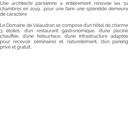
Une architecte parisienne a entièrement rénovée les 3
chambres en 2019… pour une faire une splendide demeur
de caractère
Le Domaine de Valaudran se compose d’un hôtel de charm
3 étoiles, d’un restaurant gastronomique, d’une piscin
chauffée, d’une hélisurface, d’une infrastructure adapté
pour recevoir séminaires et, naturellement, d’un parkin
privé et gratuit.