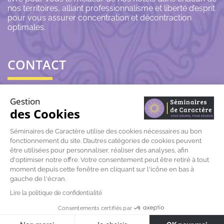
nos territoires, alliant professionnalisme et liberté d’esprit
pour vous assurer concentration et décontraction
optimales.
CONTACT
06 43 69 79 72
Gestion
des Cookies
contact@seminairesdecaractere.fr
Séminaires de Caractère utilise des cookies nécessaires au bon
fonctionnement du site. D’autres catégories de cookies peuvent
197 Rue Léon Arnoux
84120 Pertuis
être utilisées pour personnaliser, réaliser des analyses, afin
d'optimiser notre offre. Votre consentement peut être retiré à tout
moment depuis cette fenêtre en cliquant sur l'icône en bas à
gauche de l'écran.
Lire la politique de confidentialité
© Séminaires de caractère |
Mentions légales
|
Données
Consentements certifiés par
personnelles