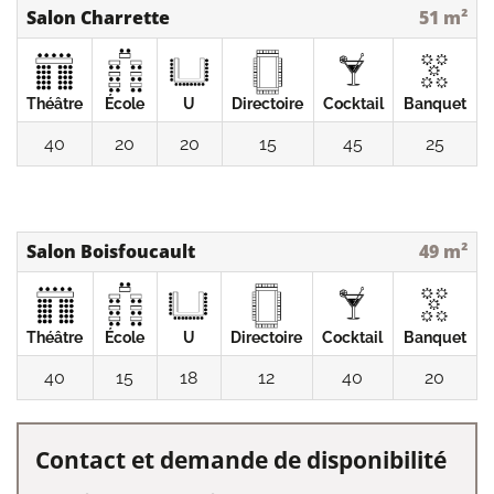
Salon Charrette
51 m²
Théâtre
École
U
Directoire
Cocktail
Banquet
40
20
20
15
45
25
Salon Boisfoucault
49 m²
Théâtre
École
U
Directoire
Cocktail
Banquet
40
15
18
12
40
20
Contact et demande de disponibilité