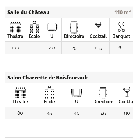
Salle du Château
110 m²
Théâtre
École
U
Directoire
Cocktail
Banquet
100
–
40
25
105
60
Salon Charrette de Boisfoucault
Théâtre
École
U
Directoire
Cocktail
80
35
40
25
90