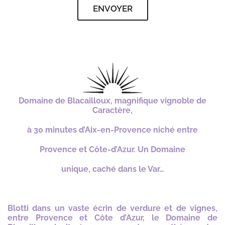
ENVOYER
n
t
e
m
e
n
t
*
Domaine de Blacailloux, magnifique vignoble de
Caractère,
à 30 minutes d’Aix-en-Provence niché entre
Provence et Côte-d’Azur.
Un Domaine
unique,
caché dans le Var…
Blotti dans un vaste écrin de verdure et de vignes,
entre Provence et Côte d’Azur, le Domaine de