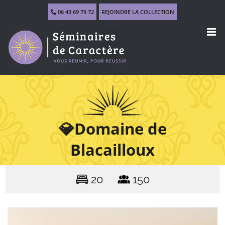
Skip
06 43 69 79 72
REJOINDRE LA COLLECTION
to
content
💎Domaine de
Blacailloux
20
150