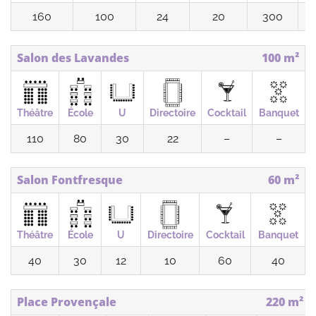
160
100
24
20
300
Salon des Lavandes
100 m²
Théâtre
École
U
Directoire
Cocktail
Banquet
110
80
30
22
–
–
Salon Fontfresque
60 m²
Théâtre
École
U
Directoire
Cocktail
Banquet
40
30
12
10
60
40
Place Provençale
220 m²