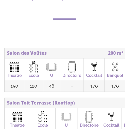
Salon des Voûtes
200 m²
Théâtre
École
U
Directoire
Cocktail
Banquet
150
120
48
–
170
170
Salon Toit Terrasse (Rooftop)
2
Théâtre
École
U
Directoire
Cocktail
Ba