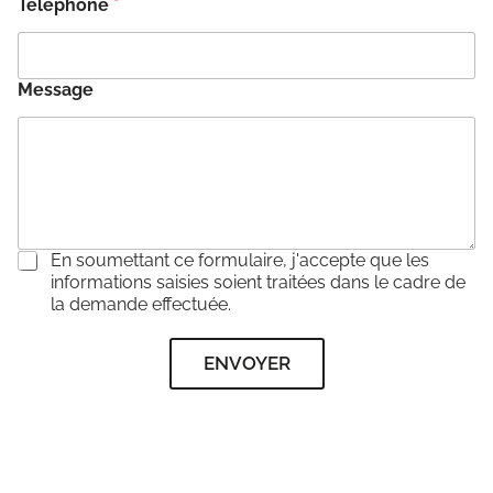
Téléphone
*
Message
C
En soumettant ce formulaire, j'accepte que les
o
informations saisies soient traitées dans le cadre de
n
la demande effectuée.
s
e
ENVOYER
n
t
e
m
e
n
t