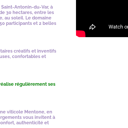
Saint-Antonin-du-Var, à
de 30 hectares, entre les
, au soleil. Le domaine
 participants et 2 belles
aires créatifs et inventifs
uses, confortables et
y réalise régulièrement ses
ne viticole Mentone, en
bergements vous invitent à
onfort, authenticité et