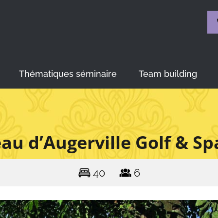
Thématiques séminaire
Team building
au d’Augerville Golf & Sp
40
6