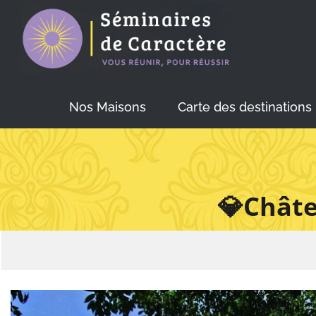
Skip
to
content
Nos Maisons
Carte des destinations
💎Châte