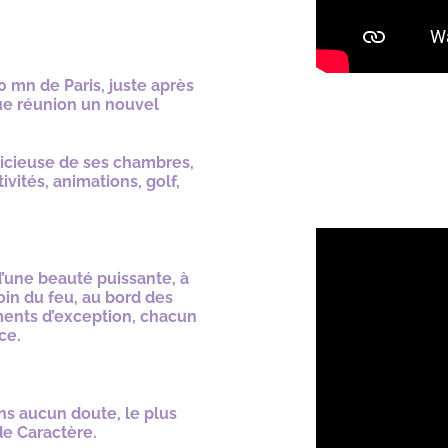
 mn de Paris, juste après
ue réunion un nouvel
élicieuse de ses chambres,
ivités, animations, golf,
d’une beauté puissante, à
coin du feu, au bord des
ments d’exception, chacun
ce.
ns aucun doute, le plus
e Caractère.