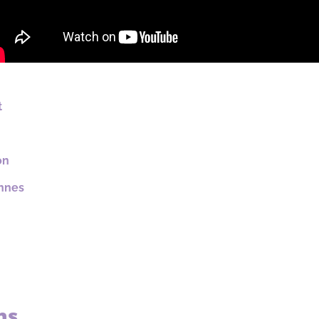
t
on
ennes
ns