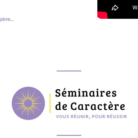
opère…