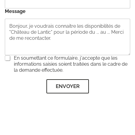
Message
C
En soumettant ce formulaire, j'accepte que les
o
informations saisies soient traitées dans le cadre de
n
la demande effectuée.
s
e
ENVOYER
n
t
e
m
e
n
t
*