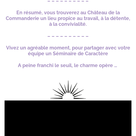
– – – – – – – – – –
En résumé, vous trouverez au Château de la
Commanderie un lieu propice au travail, à la détente,
à la convivialité.
– – – – – – – – – –
Vivez un agréable moment, pour partager avec votre
équipe un Séminaire de Caractère
A peine franchi le seuil, le charme opère …