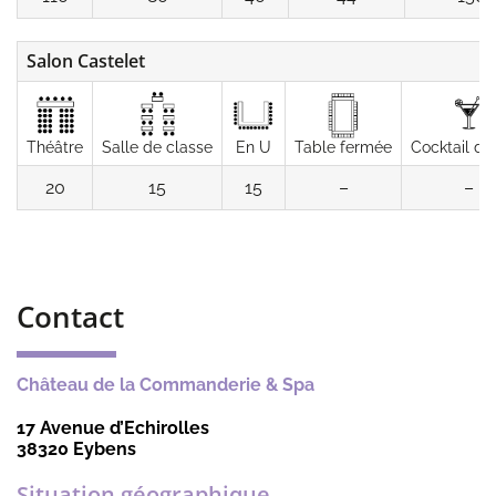
Salon Castelet
Théâtre
Salle de classe
En U
Table fermée
Cocktail de
20
15
15
–
–
Contact
Château de la Commanderie & Spa
17 Avenue d’Echirolles
38320 Eybens
Situation géographique