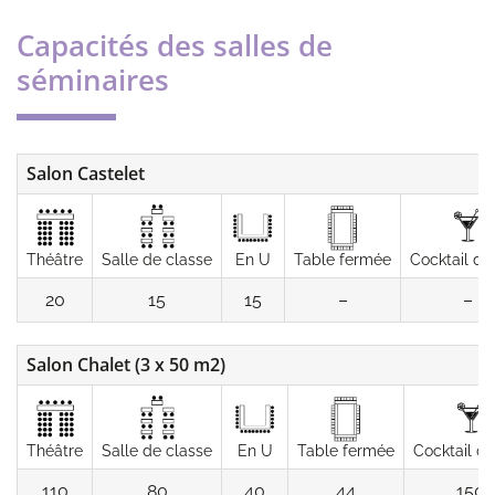
Capacités des salles de
séminaires
Salon Castelet
Théâtre
Salle de classe
En U
Table fermée
Cocktail de
20
15
15
–
–
Salon Chalet (3 x 50 m2)
Théâtre
Salle de classe
En U
Table fermée
Cocktail d
110
80
40
44
150