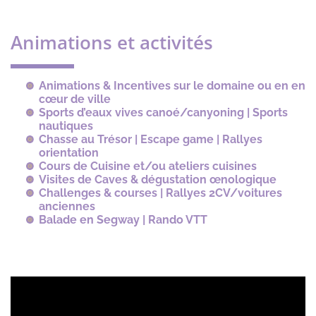
Animations et activités
Animations & Incentives sur le domaine ou en en
cœur de ville
Sports d’eaux vives canoé/canyoning | Sports
nautiques
Chasse au Trésor | Escape game | Rallyes
orientation
Cours de Cuisine et/ou ateliers cuisines
Visites de Caves & dégustation œnologique
Challenges & courses | Rallyes 2CV/voitures
anciennes
Balade en Segway | Rando VTT